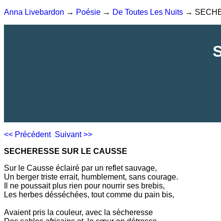
Anna Livebardon
→
Poésie
→
De Toutes Les Nuits
→ SECHE
<< Précédent
Suivant >>
SECHERESSE SUR LE CAUSSE
Sur le Causse éclairé par un reflet sauvage,
Un berger triste errait, humblement, sans courage.
Il ne poussait plus rien pour nourrir ses brebis,
Les herbes désséchées, tout comme du pain bis,
Avaient pris la couleur, avec la sècheresse