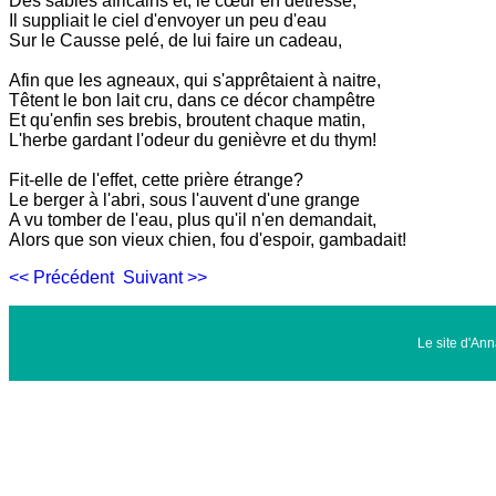
Des sables africains et, le cœur en détresse,
Il suppliait le ciel d'envoyer un peu d'eau
Sur le Causse pelé, de lui faire un cadeau,
Afin que les agneaux, qui s'apprêtaient à naitre,
Têtent le bon lait cru, dans ce décor champêtre
Et qu'enfin ses brebis, broutent chaque matin,
L'herbe gardant l'odeur du genièvre et du thym!
Fit-elle de l'effet, cette prière étrange?
Le berger à l'abri, sous l'auvent d'une grange
A vu tomber de l'eau, plus qu'il n'en demandait,
Alors que son vieux chien, fou d'espoir, gambadait!
<< Précédent
Suivant >>
Le site d'An