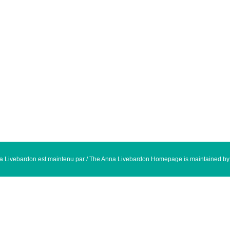
na Livebardon est maintenu par / The Anna Livebardon Homepage is maintained b