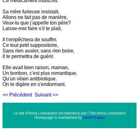
Ce médicament indiscret.
Sa mère furieuse insistait,
Allons ne fait pas de manière,
Veux-tu que j'appelle ton père?
Laisse-moi faire s'il te plait.
Il t'empêchera de souffrir,
Ce tout petit suppositoire,
Sans rien avaler, sans rien boire,
Il te permettra de guérir.
Elle avait bien raison, maman,
Un bonbon, c'est plus romantique,
Qu'un vilain antibiotique.
On le digère en s'endormant.
<< Précédent
Suivant >>
Le site d'Anna Livebardon est maintenu par / The Anna Livebardon
Homepage is maintained by
Geoff Draper