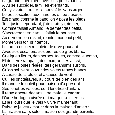
La grande cheminée, avec ses petits bancs,
A vu se succéder, familles et enfants,
Qui y vivaient heureux, sans télé, sans argent.
Le petit escalier, aux marches un peu usées,
Est grand comme le banc, on y pose les pieds,
Tout juste, cependant, j'aimerais y grimper,
Comme faisait Armand, le dernier des petits,
S'accrochant en riant. Il fallait le pousser
Au derrière, en disant, monte, mon tout petit,
Monte vers ton printemps.
Le jardin est secret, plein de rêve pourtant,
Avec ses escaliers, ses pierres de grès blanc,
Quelques fleurs, des herbes, folles, comme le temps,
Et du lierre rampant, des marguerites aussi,
Dans des oules fêlées, des géraniums surpris,
Qu'on soit venu ouvrir des volets restés blancs,
A cause de la pluie, et à cause du vent
Qui les ont délavés, au cours de bien des ans.
Il manque le soleil pour maison d'à présent.
Ses fenêtres voilées, sont fenêtres d'antan.
Il reste encore dedans, une maie, le cadran,
D'une horloge cuivrée qui marquera le temps
Et les jours que je vais y vivre maintenant,
Puisque je veux mourir dans la maison d'antan ;
La maison sans soleil, maison des grands-parents,