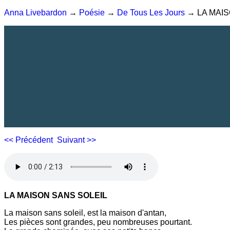
Anna Livebardon
→
Poésie
→
De Tous Les Jours
→ LA MAIS
<< Précédent
Suivant >>
LA MAISON SANS SOLEIL
La maison sans soleil, est la maison d'antan,
Les pièces sont grandes, peu nombreuses pourtant.