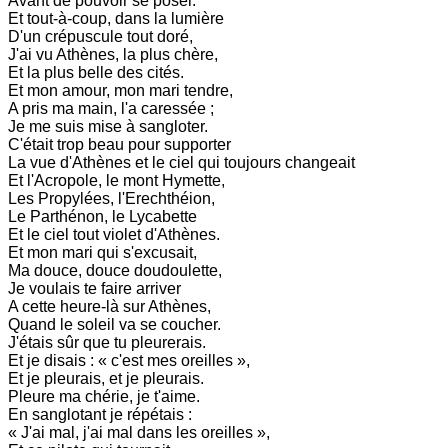
Avant de pouvoir se poser.
Et tout-à-coup, dans la lumière
D'un crépuscule tout doré,
J'ai vu Athènes, la plus chère,
Et la plus belle des cités.
Et mon amour, mon mari tendre,
A pris ma main, l'a caressée ;
Je me suis mise à sangloter.
C'était trop beau pour supporter
La vue d'Athènes et le ciel qui toujours changeait
Et l'Acropole, le mont Hymette,
Les Propylées, l'Erechthéion,
Le Parthénon, le Lycabette
Et le ciel tout violet d'Athènes.
Et mon mari qui s'excusait,
Ma douce, douce doudoulette,
Je voulais te faire arriver
A cette heure-là sur Athènes,
Quand le soleil va se coucher.
J'étais sûr que tu pleurerais.
Et je disais : « c'est mes oreilles »,
Et je pleurais, et je pleurais.
Pleure ma chérie, je t'aime.
En sanglotant je répétais :
« J'ai mal, j'ai mal dans les oreilles »,