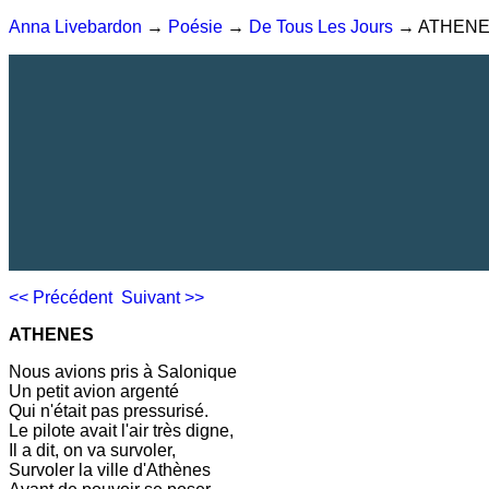
Anna Livebardon
→
Poésie
→
De Tous Les Jours
→ ATHEN
<< Précédent
Suivant >>
ATHENES
Nous avions pris à Salonique
Un petit avion argenté
Qui n'était pas pressurisé.
Le pilote avait l'air très digne,
Il a dit, on va survoler,
Survoler la ville d'Athènes