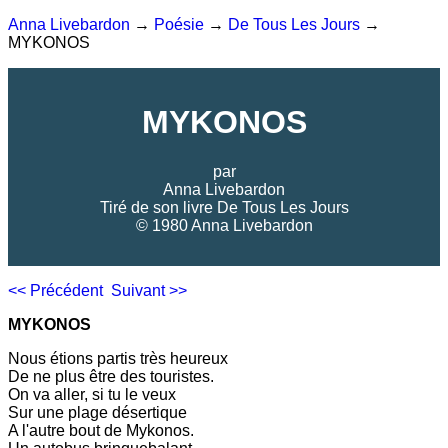
Anna Livebardon
→
Poésie
→
De Tous Les Jours
→
MYKONOS
MYKONOS
par
Anna Livebardon
Tiré de son livre
De Tous Les Jours
© 1980 Anna Livebardon
<< Précédent
Suivant >>
MYKONOS
Nous étions partis très heureux
De ne plus être des touristes.
On va aller, si tu le veux
Sur une plage désertique
A l'autre bout de Mykonos.