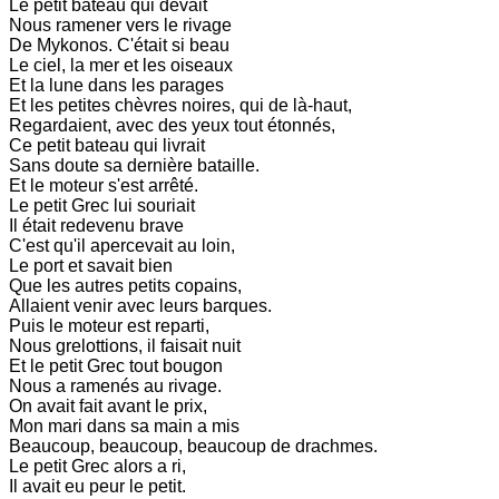
Le petit bateau qui devait
Nous ramener vers le rivage
De Mykonos. C'était si beau
Le ciel, la mer et les oiseaux
Et la lune dans les parages
Et les petites chèvres noires, qui de là-haut,
Regardaient, avec des yeux tout étonnés,
Ce petit bateau qui livrait
Sans doute sa dernière bataille.
Et le moteur s'est arrêté.
Le petit Grec lui souriait
Il était redevenu brave
C'est qu'il apercevait au loin,
Le port et savait bien
Que les autres petits copains,
Allaient venir avec leurs barques.
Puis le moteur est reparti,
Nous grelottions, il faisait nuit
Et le petit Grec tout bougon
Nous a ramenés au rivage.
On avait fait avant le prix,
Mon mari dans sa main a mis
Beaucoup, beaucoup, beaucoup de drachmes.
Le petit Grec alors a ri,
Il avait eu peur le petit.