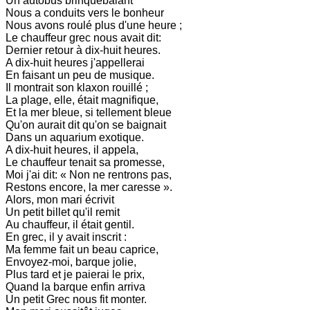
Un autobus brinquebalant
Nous a conduits vers le bonheur
Nous avons roulé plus d'une heure ;
Le chauffeur grec nous avait dit:
Dernier retour à dix-huit heures.
A dix-huit heures j'appellerai
En faisant un peu de musique.
Il montrait son klaxon rouillé ;
La plage, elle, était magnifique,
Et la mer bleue, si tellement bleue
Qu'on aurait dit qu'on se baignait
Dans un aquarium exotique.
A dix-huit heures, il appela,
Le chauffeur tenait sa promesse,
Moi j'ai dit: « Non ne rentrons pas,
Restons encore, la mer caresse ».
Alors, mon mari écrivit
Un petit billet qu'il remit
Au chauffeur, il était gentil.
En grec, il y avait inscrit :
Ma femme fait un beau caprice,
Envoyez-moi, barque jolie,
Plus tard et je paierai le prix,
Quand la barque enfin arriva
Un petit Grec nous fit monter.