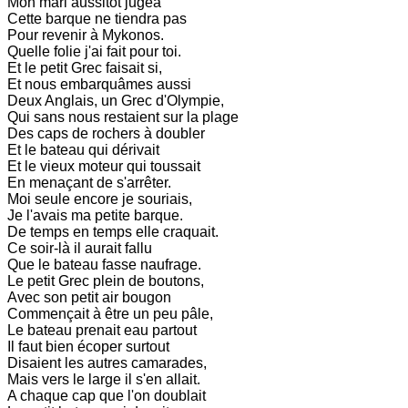
Mon mari aussitôt jugea
Cette barque ne tiendra pas
Pour revenir à Mykonos.
Quelle folie j'ai fait pour toi.
Et le petit Grec faisait si,
Et nous embarquâmes aussi
Deux Anglais, un Grec d'Olympie,
Qui sans nous restaient sur la plage
Des caps de rochers à doubler
Et le bateau qui dérivait
Et le vieux moteur qui toussait
En menaçant de s'arrêter.
Moi seule encore je souriais,
Je l'avais ma petite barque.
De temps en temps elle craquait.
Ce soir-là il aurait fallu
Que le bateau fasse naufrage.
Le petit Grec plein de boutons,
Avec son petit air bougon
Commençait à être un peu pâle,
Le bateau prenait eau partout
Il faut bien écoper surtout
Disaient les autres camarades,
Mais vers le large il s'en allait.
A chaque cap que l'on doublait