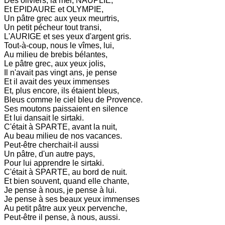
Des oliviers, la mer, NAUPLIE,
Et EPIDAURE et OLYMPIE,
Un pâtre grec aux yeux meurtris,
Un petit pécheur tout transi,
L'AURIGE et ses yeux d'argent gris.
Tout-à-coup, nous le vîmes, lui,
Au milieu de brebis bélantes,
Le pâtre grec, aux yeux jolis,
Il n'avait pas vingt ans, je pense
Et il avait des yeux immenses
Et, plus encore, ils étaient bleus,
Bleus comme le ciel bleu de Provence.
Ses moutons paissaient en silence
Et lui dansait le sirtaki.
C'était à SPARTE, avant la nuit,
Au beau milieu de nos vacances.
Peut-être cherchait-il aussi
Un pâtre, d'un autre pays,
Pour lui apprendre le sirtaki.
C'était à SPARTE, au bord de nuit.
Et bien souvent, quand elle chante,
Je pense à nous, je pense à lui.
Je pense à ses beaux yeux immenses
Au petit pâtre aux yeux pervenche,
Peut-être il pense, à nous, aussi.