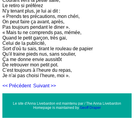
Courant vers la petite salle,
Le retiro si préférez
N'y tenant plus, je lui ai dit :
« Prends tes précautions, mon chéri,
On peut faire ça avant, après,
Pas toujours pendant le diner ».
« Mais tu ne comprends pas, mémée,
Quand le petit garçon, très gai,
Celui de la publicité,
Sort d'où tu sais, tirant le rouleau de papier
Qu'il traine pieds nus, sans soulier,
Ça me donne envie aussitôt
De retrouver mon petit pot.
C'est toujours à l'heure du repas,
Je n'ai pas choisi l'heure, moi ».
<< Précédent
Suivant >>
Le site d'Anna Livebardon est maintenu par / The Anna Livebardon
Homepage is maintained by
Geoff Draper