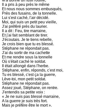
M'a donné un fusil rouillé,
Il a pris à peu près le même
Et nous nous sommes embusqués,
Près des fusains, de la tonnelle.
Lui s'est caché, l'air décidé.
Moi, qui suis un petit peu vieille,
J'ai préféré près du laurier.
Il a dit : Feu, tire marraine,
Et j'ai fait semblant de tirer.
J'écoutais. Je te tiens rebelle,
Je crois bien que tu es blessé.
Stéphane ne répondait pas.
J'ai du sortir de ma cachette
Et me rendre sous la tonnelle
Où s'était caché le soldat.
Il était allongé dans l'herbe.
Stéphane, enfin, réponds, c'est moi,
Tu es blessé, c'est ça la guerre,
Lève-toi, mon petit soldat.
Stéphane ne répondait pas.
Assez joué, Stéphane, on rentre.
J'entendis sa petite voix :
« Je ne suis pas blessé marraine,
A la guerre je suis très fort.
Mais je préfère être le mort ».