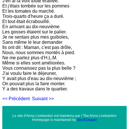
J'en ai la voix toute éraillée.
Et j'étais tombée sur les pommes
Et les tomates du marché.
Trois-quarts d'heure ça a duré.
Et tout était écrabouillé.
En arrivant au dix-neuvième
Les gosses étaient sur le palier.
Je ne sentais plus mes guiboles,
Sans même le leur demander
Ils ont dit : Maman, c'est pas drôle,
Nous, nous sommes montés à pied.
Ne me parlez plus d'H.L.M.
Même si elles sont améliorées.
Vous connaissez pas la plus belle ?
J'ai voulu faire le déjeuner,
Y avait plus d'eau au dix-neuvième ;
On pouvait plus la faire monter.
Y a des travaux dans le quartier.
<< Précédent
Suivant >>
Le site d'Anna Livebardon est maintenu par / The Anna Livebardon
Homepage is maintained by
Geoff Draper