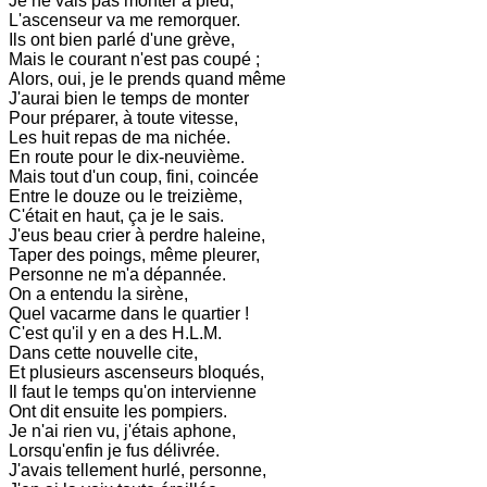
Je ne vais pas monter à pied,
L'ascenseur va me remorquer.
Ils ont bien parlé d'une grève,
Mais le courant n'est pas coupé ;
Alors, oui, je le prends quand même
J'aurai bien le temps de monter
Pour préparer, à toute vitesse,
Les huit repas de ma nichée.
En route pour le dix-neuvième.
Mais tout d'un coup, fini, coincée
Entre le douze ou le treizième,
C'était en haut, ça je le sais.
J'eus beau crier à perdre haleine,
Taper des poings, même pleurer,
Personne ne m'a dépannée.
On a entendu la sirène,
Quel vacarme dans le quartier !
C'est qu'il y en a des H.L.M.
Dans cette nouvelle cite,
Et plusieurs ascenseurs bloqués,
Il faut le temps qu'on intervienne
Ont dit ensuite les pompiers.
Je n'ai rien vu, j'étais aphone,
Lorsqu'enfin je fus délivrée.
J'avais tellement hurlé, personne,