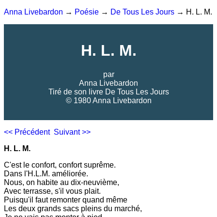
Anna Livebardon
→
Poésie
→
De Tous Les Jours
→ H. L. M.
H. L. M.
par
Anna Livebardon
Tiré de son livre
De Tous Les Jours
© 1980 Anna Livebardon
<< Précédent
Suivant >>
H. L. M.
C'est le confort, confort suprême.
Dans l'H.L.M. améliorée.
Nous, on habite au dix-neuvième,
Avec terrasse, s'il vous plait.
Puisqu'il faut remonter quand même
Les deux grands sacs pleins du marché,