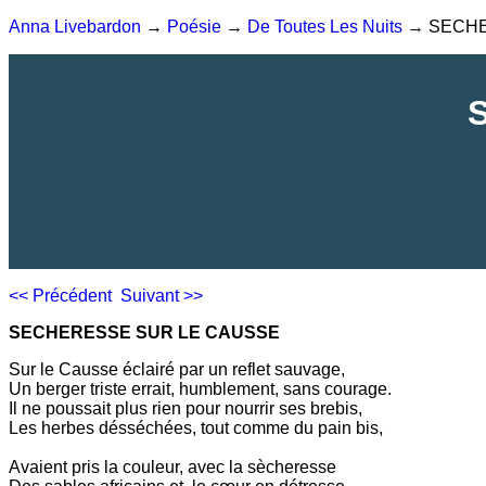
Anna Livebardon
→
Poésie
→
De Toutes Les Nuits
→ SECHE
<< Précédent
Suivant >>
SECHERESSE SUR LE CAUSSE
Sur le Causse éclairé par un reflet sauvage,
Un berger triste errait, humblement, sans courage.
Il ne poussait plus rien pour nourrir ses brebis,
Les herbes désséchées, tout comme du pain bis,
Avaient pris la couleur, avec la sècheresse