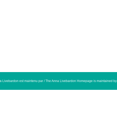
na Livebardon est maintenu par / The Anna Livebardon Homepage is maintained b