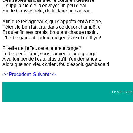
Des sables africains et, le cœur en détresse,
Il suppliait le ciel d'envoyer un peu d'eau
Sur le Causse pelé, de lui faire un cadeau,
Afin que les agneaux, qui s'apprêtaient à naitre,
Têtent le bon lait cru, dans ce décor champêtre
Et qu'enfin ses brebis, broutent chaque matin,
L'herbe gardant l'odeur du genièvre et du thym!
Fit-elle de l'effet, cette prière étrange?
Le berger à l'abri, sous l'auvent d'une grange
A vu tomber de l'eau, plus qu'il n'en demandait,
Alors que son vieux chien, fou d'espoir, gambadait!
<< Précédent
Suivant >>
Le site d'An