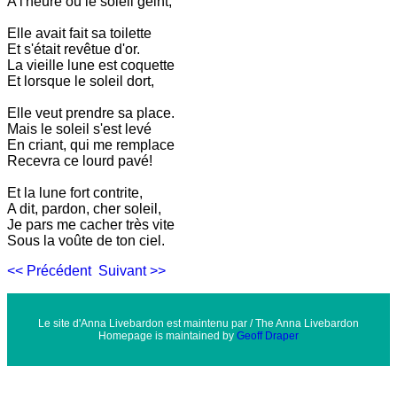
A l'heure où le soleil geint,
Elle avait fait sa toilette
Et s'était revêtue d'or.
La vieille lune est coquette
Et lorsque le soleil dort,
Elle veut prendre sa place.
Mais le soleil s'est levé
En criant, qui me remplace
Recevra ce lourd pavé!
Et la lune fort contrite,
A dit, pardon, cher soleil,
Je pars me cacher très vite
Sous la voûte de ton ciel.
<< Précédent
Suivant >>
Le site d'Anna Livebardon est maintenu par / The Anna Livebardon
Homepage is maintained by
Geoff Draper