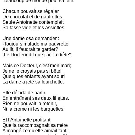
Beaucoup de monde pour sa fête.
Chacun pouvait se régaler
De chocolat et de gaufrettes
Seule Antoinette contemplait
Sa tasse vide et les assiettes.
Une dame osa demander :
-Toujours malade ma pauvrette
Au lit, il faudrait te garder?
-Le Docteur dit que j'ai ''la diète''.
Mais ce Docteur, c'est mon mari;
Je ne le croyais pas si bête!
Quelques enfants ayant souri
La dame a jeté sa fourchette.
Elle décida de partir
En entraînant ses deux fillettes,
Rien ne pouvait la retenir,
Ni la crème ni les barquettes.
Et l'Antoinette profitant
Que la raccompagnait sa mère
A mangé ce qu'elle aimait tant :