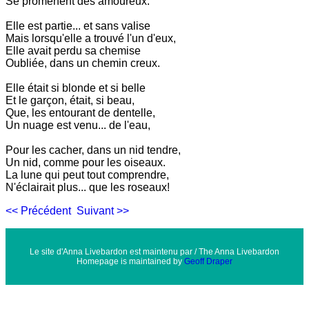
Se promènent des amoureux.
Elle est partie... et sans valise
Mais lorsqu'elle a trouvé l'un d'eux,
Elle avait perdu sa chemise
Oubliée, dans un chemin creux.
Elle était si blonde et si belle
Et le garçon, était, si beau,
Que, les entourant de dentelle,
Un nuage est venu... de l'eau,
Pour les cacher, dans un nid tendre,
Un nid, comme pour les oiseaux.
La lune qui peut tout comprendre,
N'éclairait plus... que les roseaux!
<< Précédent
Suivant >>
Le site d'Anna Livebardon est maintenu par / The Anna Livebardon
Homepage is maintained by
Geoff Draper