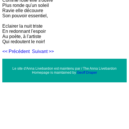
Comme rose elle s'ouvre
Plus ronde qu'un soleil
Ravie elle découvre
Son pouvoir essentiel,
Eclairer la nuit triste
En redonnant l'espoir
Au poète, à l'artiste
Qui redoutent le noir!
<< Précédent
Suivant >>
Le site d'Anna Livebardon est maintenu par / The Anna Livebardon
Homepage is maintained by
Geoff Draper