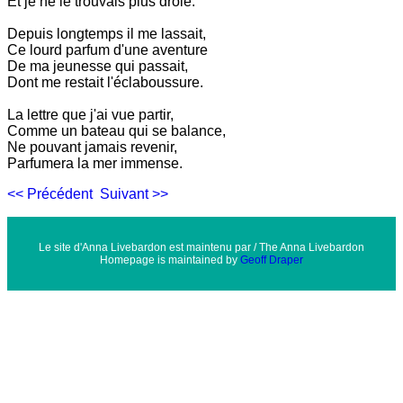
Et je ne le trouvais plus drôle.
Depuis longtemps il me lassait,
Ce lourd parfum d'une aventure
De ma jeunesse qui passait,
Dont me restait l'éclaboussure.
La lettre que j'ai vue partir,
Comme un bateau qui se balance,
Ne pouvant jamais revenir,
Parfumera la mer immense.
<< Précédent
Suivant >>
Le site d'Anna Livebardon est maintenu par / The Anna Livebardon
Homepage is maintained by
Geoff Draper