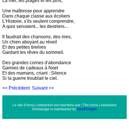
La mer, les plages et les pins;
Une maîtresse pour apprendre
Dans chaque classe aux écoliers
L'Histoire, s'ils veulent comprendre,
A quoi servaient... les destriers...
Il faudrait des chansons, des rires,
Un chien aboyant au réveil
Et des petites tirelires
Gardant les rêves du sommeil.
Des grandes cornes d'abondance
Garnies de cadeaux à Noel
Et des mamans, criant : Silence
Si la guerre troublait le ciel.
<< Précédent
Suivant >>
Le site d'Anna Livebardon est maintenu par / The Anna Livebardon
Homepage is maintained by
Geoff Draper