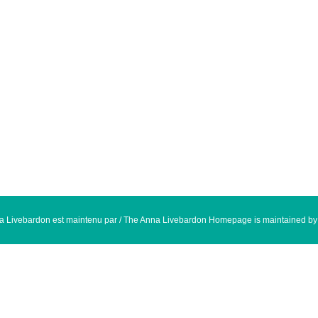
na Livebardon est maintenu par / The Anna Livebardon Homepage is maintained b