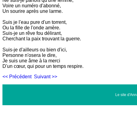
Ne suis-je parfois qu'une femme,
Voire un numéro d'abonné,
Un sourire après une larme.
Suis je l'eau pure d'un torrent,
Ou la fille de l'onde amère.
Suis-je un rêve fou délirant,
Cherchant la paix trouvant la guerre.
Suis-je d'ailleurs ou bien d'ici,
Personne n'osera le dire,
Je suis une âme à la merci
D'un cœur, qui pour un temps respire.
<< Précédent
Suivant >>
Le site d'An