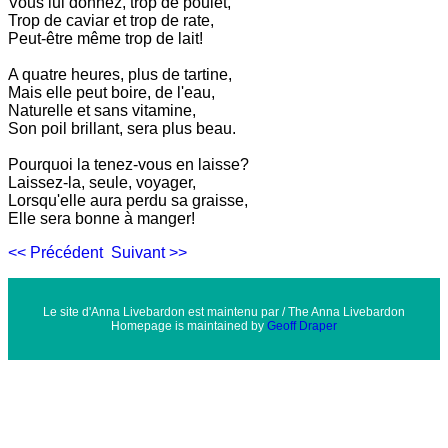
Vous lui donnez, trop de poulet,
Trop de caviar et trop de rate,
Peut-être même trop de lait!
A quatre heures, plus de tartine,
Mais elle peut boire, de l'eau,
Naturelle et sans vitamine,
Son poil brillant, sera plus beau.
Pourquoi la tenez-vous en laisse?
Laissez-la, seule, voyager,
Lorsqu'elle aura perdu sa graisse,
Elle sera bonne à manger!
<< Précédent
Suivant >>
Le site d'Anna Livebardon est maintenu par / The Anna Livebardon
Homepage is maintained by
Geoff Draper